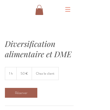
Diversification
alimentaire et DME
50
euros
1 h
1
50 €
Chez le client
Réserver